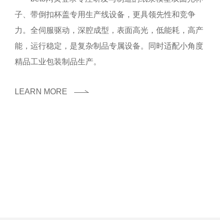
子、带倒扣杯盖专用生产线设备，更具领先性和竞争
力。全伺服驱动，深腔成型，表面高光，低能耗，高产
能，运行稳定，是复杂制品专属设备。同时适配小角度
精品工业包装制品生产。
LEARN MORE