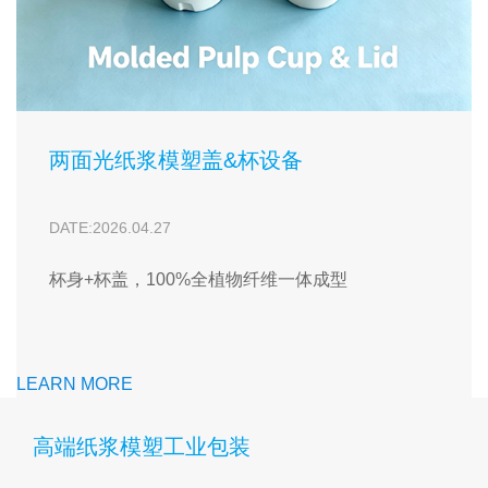
两面光纸浆模塑盖&杯设备
DATE:2026.04.27
杯身+杯盖，100%全植物纤维一体成型
LEARN MORE
高端纸浆模塑工业包装