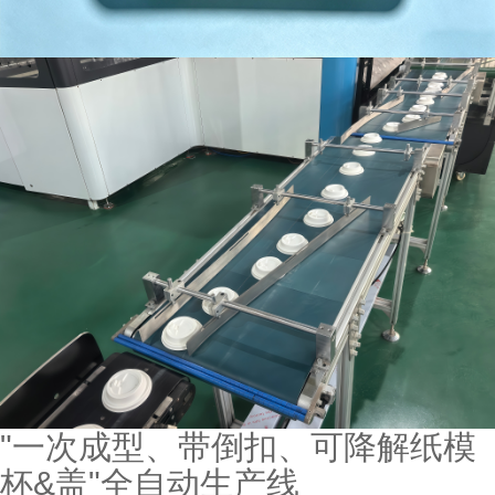
"一次成型、带倒扣、可降解纸模
杯&盖"全自动生产线