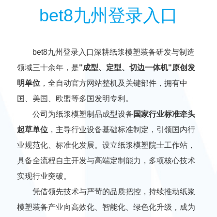
bet8九州登录入口
bet8九州登录入口深耕纸浆模塑装备研发与制造
领域三十余年，是
"成型、定型、切边一体机"原创发
明单位
，全自动官方网站整机及关键部件，拥有中
国、美国、欧盟等多国发明专利。
公司为纸浆模塑制品成型设备
国家行业标准牵头
起草单位
，主导行业设备基础标准制定，引领国内行
业规范化、标准化发展。设立纸浆模塑院士工作站，
具备全流程自主开发与高端定制能力，多项核心技术
实现行业突破。
凭借领先技术与严苛的品质把控，持续推动纸浆
模塑装备产业向高效化、智能化、绿色化升级，成为