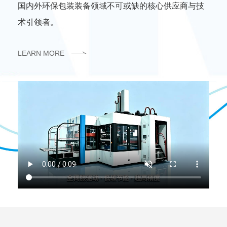
国内外环保包装装备领域不可或缺的核心供应商与技
术引领者。
LEARN MORE