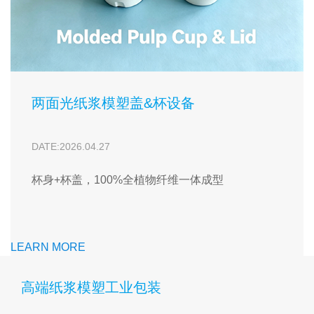
两面光纸浆模塑盖&杯设备
DATE:2026.04.27
杯身+杯盖，100%全植物纤维一体成型
LEARN MORE
高端纸浆模塑工业包装