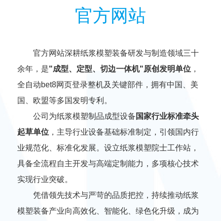
官方网站
官方网站深耕纸浆模塑装备研发与制造领域三十
余年，是
"成型、定型、切边一体机"原创发明单位
，
全自动bet8网页登录整机及关键部件，拥有中国、美
国、欧盟等多国发明专利。
公司为纸浆模塑制品成型设备
国家行业标准牵头
起草单位
，主导行业设备基础标准制定，引领国内行
业规范化、标准化发展。设立纸浆模塑院士工作站，
具备全流程自主开发与高端定制能力，多项核心技术
实现行业突破。
凭借领先技术与严苛的品质把控，持续推动纸浆
模塑装备产业向高效化、智能化、绿色化升级，成为