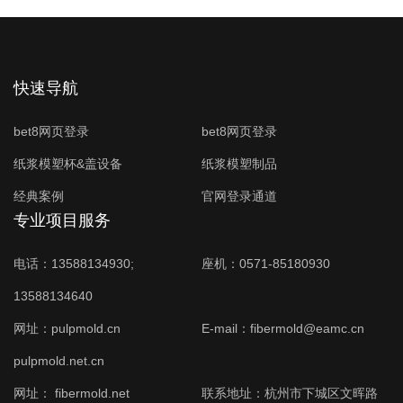
快速导航
bet8网页登录
bet8网页登录
纸浆模塑杯&盖设备
纸浆模塑制品
经典案例
官网登录通道
专业项目服务
电话：13588134930;
座机：0571-85180930
13588134640
网址：
pulpmold.cn
E-mail：fibermold@eamc.cn
pulpmold.net.cn
网址：
fibermold.net
联系地址：杭州市下城区文晖路