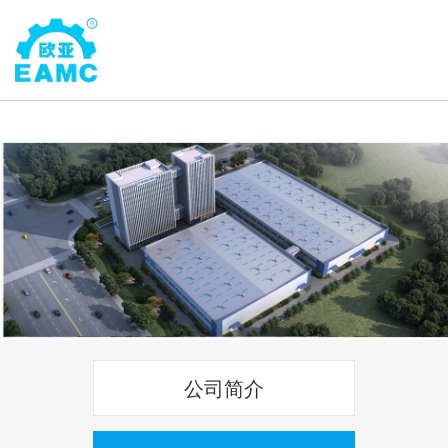
bet8网页登录
Toggl
navig
公司简介