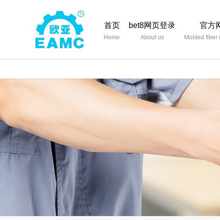
bet8网页登录
首页
bet8网页登录
官方
Home
About us
Molded fiber