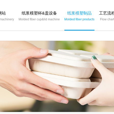
网站
纸浆模塑杯&盖设备
纸浆模塑制品
工艺流
 machinery
Molded fiber cup&lid machine
Molded fiber products
Flow char