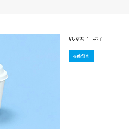
Next
纸模盖子+杯子
在线留言